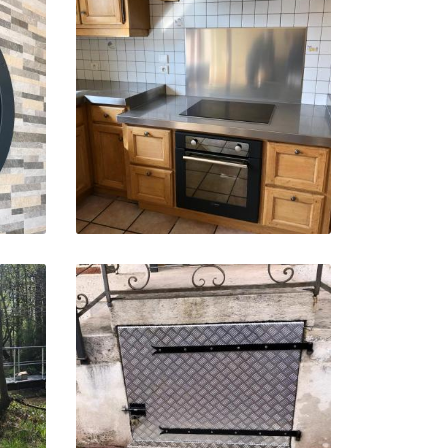
oto
oto