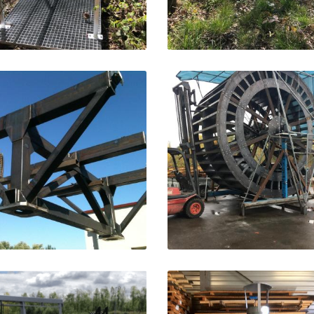


Agrandir la photo
Agrandir la ph