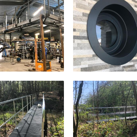


Agrandir la photo
Agrandir la ph


Agrandir la photo
Agrandir la ph