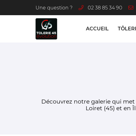
Une question ?
02 38 85 34 90
8 rue de la Grande Prairie
45120 Chalette-sur-Loing
ACCUEIL
TÔLER
02 38 85 34 90
Découvrez notre galerie qui met e
Loiret (45) et en Î
Adresse email de réception
