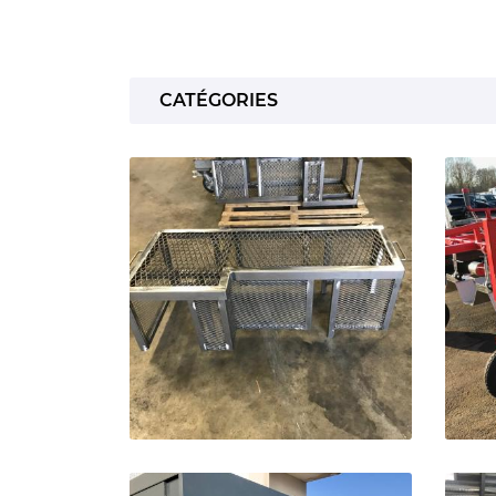
Recopier le code ci-contre

Rafraîchir le captcha

CATÉGORIES
En cochant cette case, vous consentez à recevoir nos propositions c
à l'adresse email indiqué ci-dessus. Vous pouvez vous désinscrire à 
en utilisant
le formulaire de désinscription
.
INSCRIPTION