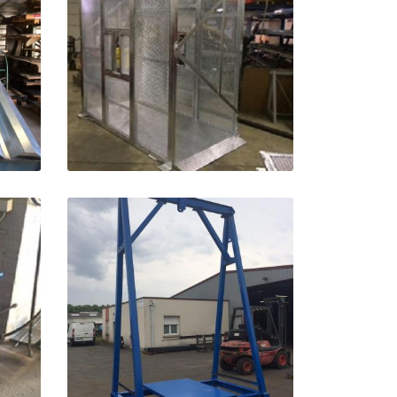
oto
oto