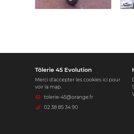


la photo
Agrandir la photo
Tôlerie 45 Evolution
Merci d'accepter les cookies
ici
pour
voir la map.
02 38 85 34 90