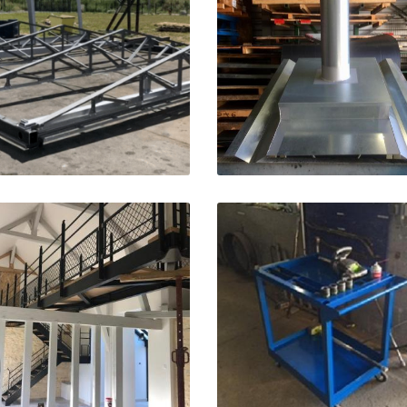


Agrandir la photo
Agrandir la ph


Agrandir la photo
Agrandir la ph