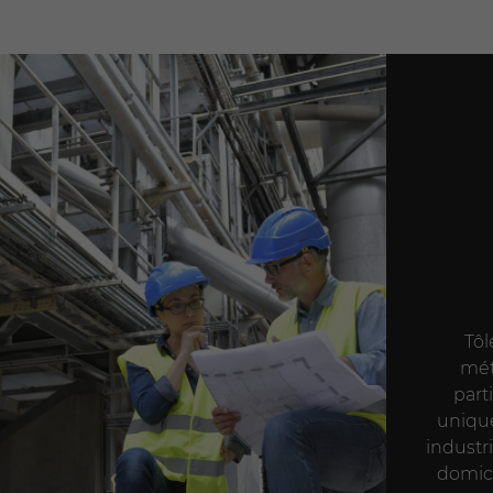
Tô
mé
part
unique
industri
domicil