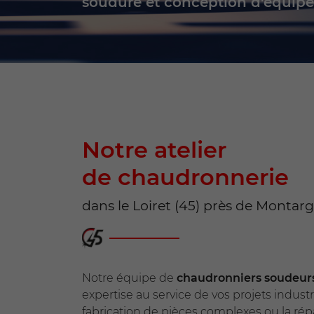
soudure et conception d'équipe
Recopier le code ci-contre

Rafraîchir le captcha

En cochant cette case, vous consentez à recevoir nos propositions c
à l'adresse email indiqué ci-dessus. Vous pouvez vous désinscrire à 
en utilisant
le formulaire de désinscription
.
INSCRIPTION
Notre atelier
de chaudronnerie
dans le Loiret (45) près de Montarg
Notre équipe de
chaudronniers soudeurs 
expertise au service de vos projets industri
fabrication de pièces complexes ou la ré