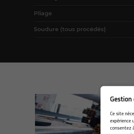
Pliage
Soudure (tous procédés)
Gestion 
Ce site néce
expérience u
consentez à