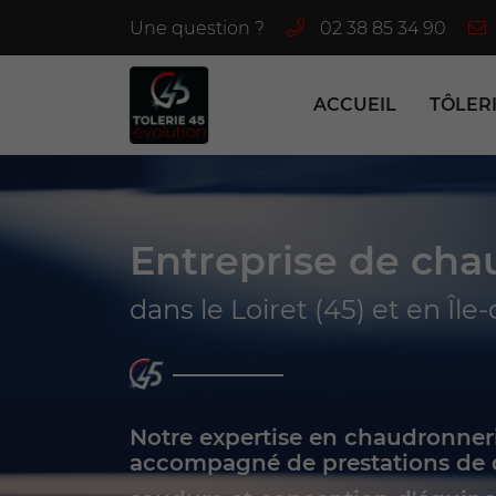
Une question ?
02 38 85 34 90
8 rue de la Grande Prairie
45120 Chalette-sur-Loing
ACCUEIL
TÔLER
02 38 85 34 90
Entreprise de cha
dans le Loiret (45) et en Îl
Adresse email de réception

Notre expertise en chaudronneri
accompagné de prestations de 