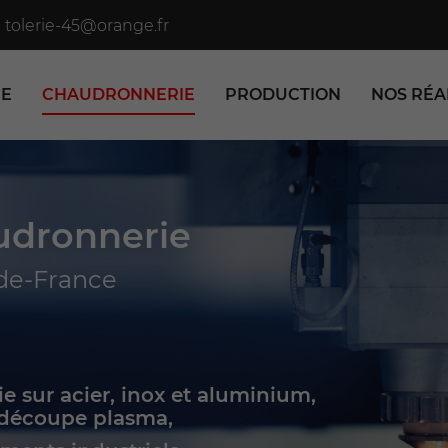
IE
CHAUDRONNERIE
PRODUCTION
NOS RÉA
udronnerie
e-de-France
e sur acier, inox et aluminium,
découpe plasma,