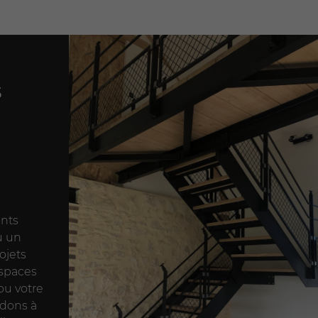
s
ents
u un
ojets
espaces
 ou votre
idons à