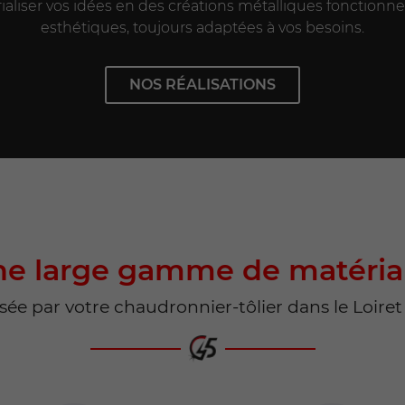
ialiser vos idées en des créations métalliques fonctionne
esthétiques, toujours adaptées à vos besoins.
NOS RÉALISATIONS
e large gamme de matéri
isée par votre chaudronnier-tôlier dans le Loiret