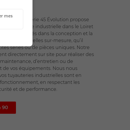
er mes
abrication, Tôlerie 45 Évolution propose
e maintenance industrielle dans le Loiret
mes spécialisés dans la conception et la
 pièces industrielles sur-mesure, qu’il
ites séries ou de pièces uniques. Notre
ent directement sur site pour réaliser des
 maintenance, d’entretien ou de
 de vos équipements. Nous nous
os tuyauteries industrielles sont en
de fonctionnement, en respectant les
urité et de performance.
4 90