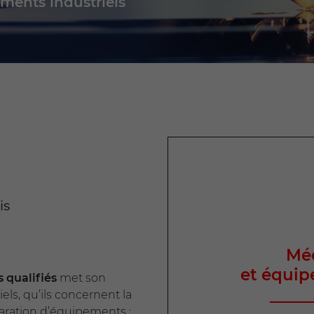
ments industriels
ommerciales
tout moment
is
Me
et équi
qualifiés
met son
els, qu’ils concernent la
paration d’équipements :