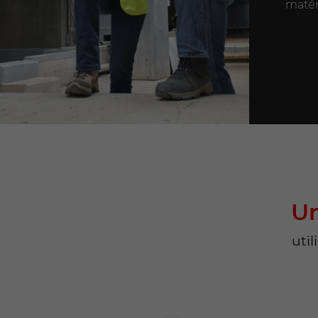
matér
Un
util