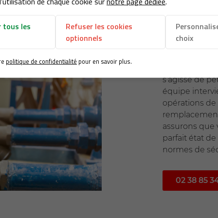
'utilisation de chaque cookie sur
notre page dédiée
.
 tous les
Refuser les cookies
Personnalis
En plus de la f
optionnels
choix
des services d
(45). Nous som
re
politique de confidentialité
pour en savoir plus.
réalisation de
s’agisse de pet
équipe intervi
opérations de
remplacement
assurons que v
parfait état 
normes de séc
02 38 85 3