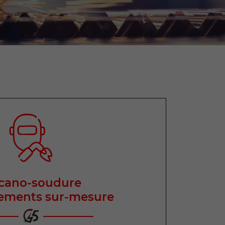
́cano-soudure
pements sur-mesure