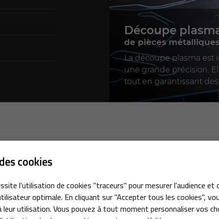
Découpe plasm
de pièces métalliques
La découpe plasma est id
une grande précision. E
tout en garantissant des f
des cookies
Mainte
industr
ssite l'utilisation de cookies "traceurs" pour mesurer l'audience et 
tilisateur optimale. En cliquant sur "Accepter tous les cookies", vo
dans le Loir
 leur utilisation. Vous pouvez à tout moment personnaliser vos ch