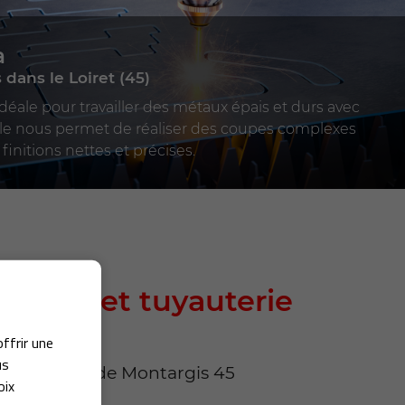
a
 dans le Loiret (45)
éale pour travailler des métaux épais et durs avec
lle nous permet de réaliser des coupes complexes
initions nettes et précises.
nance et tuyauterie
ielle
offrir une
us
et (45) près de Montargis 45
oix