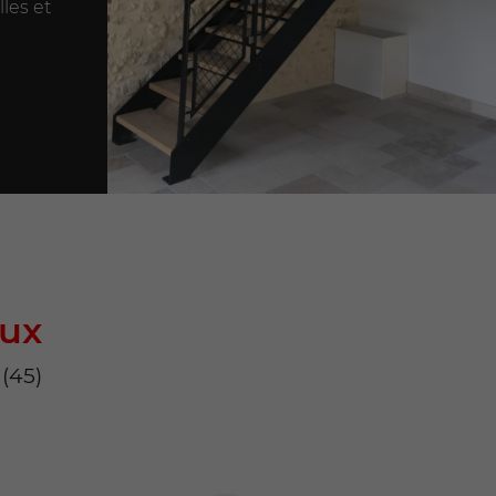
lles et
aux
 (45)